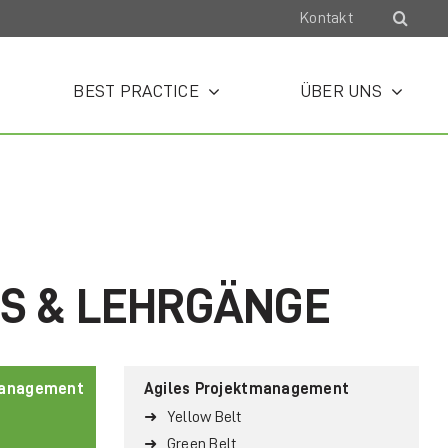
Kontakt
BEST PRACTICE
ÜBER UNS
te und leisten so einen entscheidenden
GS & LEHRGÄNGE
management
Agiles Projektmanagement
Yellow Belt
Green Belt