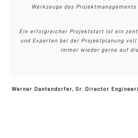
alle unsere Führungskräfte eine wesentli
Werkzeuge des Projektmanagements zi
Um die Qualität und Effizienz in unseren
controllen etc. können. Außerdem ist e
vorhandenen Know-hows unserer Exper
Werkzeu
Ein erfolgreicher Projektstart ist ein ze
Standardprojektstrukturpläne entwickel
Gerne nutzen wir bei der entsprechende
und Experten bei der Projektplanung voll
b
Projects® / StEP-Up, die sich neben ihre
immer wieder gerne auf di
Dipl.-Ing. (FH) Günth
Mag. (FH) Martin Reiner, G
Werner Dantendorfer, Sr. Director Engineer