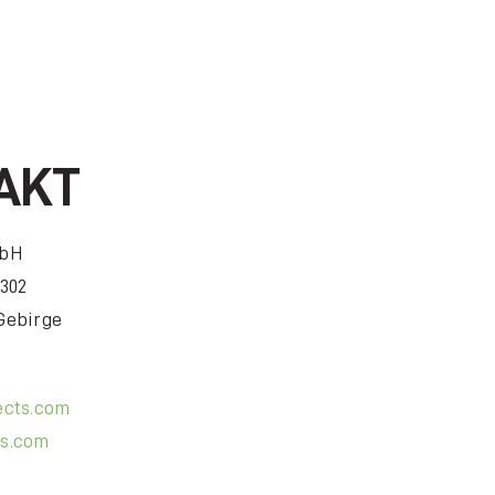
AKT
mbH
 302
Gebirge
ects.com
ts.com