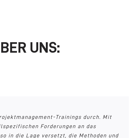
BER UNS:
Lean Management und Projektmanagement.
g unserer Projektabwicklung. Wir lassen
 Projektmanagement-Trainings durch. Mit
agementmethoden und -werkzeugen und
ufgaben konfrontiert, die aufgrund von
ualitätsmethoden qualifizieren. Sie sind
lspezifischen Forderungen an das
jektmanagementkompetenzen sind daher für
o in die Lage versetzt, die Methoden und
litätsgesichert abzuwickeln.