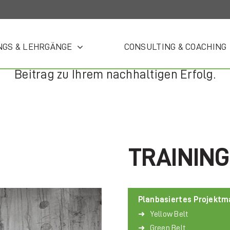
NGS & LEHRGÄNGE
CONSULTING & COACHING
ten und effektiven Abwicklung Ihrer Projek
Beitrag zu Ihrem nachhaltigen Erfolg.
TRAININ
Planbasiertes Projekt
Yellow Belt
Green Belt