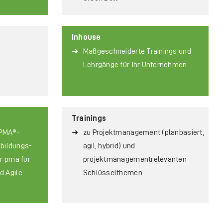
Inhouse
Maßgeschneiderte Trainings und
Lehrgänge für Ihr Unternehmen
Trainings
IPMA®-
zu Projektmanagement (planbasiert,
­bil­dungs­
agil, hybrid) und
er pma für
projektmanagementrelevanten
d Agile
Schlüsselthemen