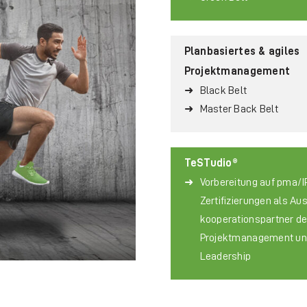
Planbasiertes & agiles
Projektmanagement
Black Belt
Master Back Belt
TeSTudio®
Vorbereitung auf pma/
Zertifizierungen als Aus
koope­ra­tions­partner d
Projektmanagement un
Leadership