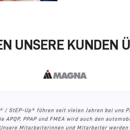
EN UNSERE KUNDEN Ü
en unser verlässlicher Partner zu den Themen 
Projects® / StEP-Up® bei der Professionalisierun
® / StEP-Up® führen seit vielen Jahren bei uns
eiter einerseits zu den klassischen Projektman
k sind wir kontinuierlich mit einer Reihe von A
 Prozessentwicklung zur Anwendung kommenden Q
wie APQP, PPAP und FMEA wird auch den automobi
 Projektform bewältigt werden können. Hohe Pro
sere Mitarbeiterinnen und Mitarbeiter werden s
esserungs- und Kundenprojekte effizient und qua