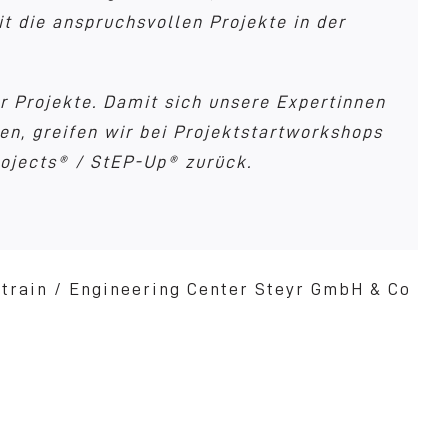
 Projekte richtig beauftragen, abwickeln,
 die anspruchsvollen Projekte in der
imale Grundlage für die Dokumentation des
che sprechen, die gleichen Methoden und
emeinsam mit RQ Projects® / StEP-Up®
rbeiten.
er Projekte. Damit sich unsere Expertinnen
im Rahmen des Projektstartprozesses und
tarbeiter die erfahrenen Trainer der RQ
en, greifen wir bei Projektstartworkshops
n.
tische und soziale Kompetenz auszeichnen.
ojects® / StEP-Up® zurück.
 Austria GmbH & Co OG
ational Gesellschaft m.b.H.
rain / Engineering Center Steyr GmbH & Co