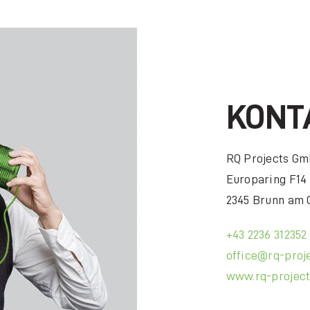
KONT
RQ Projects G
Europaring F14
2345 Brunn am 
+43 2236 312352
office@rq-proj
www.rq-projec