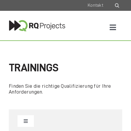
Skip
Kontakt
to
content
Toggle
Naviga
Trainings & Lehrgänge
Consulting & Coaching
TRAININGS
Best Practice
Finden Sie die richtige Qualifizierung für Ihre
Anforderungen.
Über Uns
Toggle
Navigation