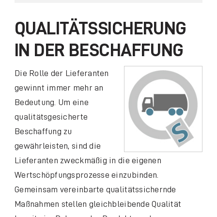
Alle Trainings und Lehrgänge
QUALITÄTSSICHERUNG
IN DER BESCHAFFUNG
Zertifizierte Lehrgänge
D
ie Rolle der Lieferanten
TeSTudio®
gewinnt immer mehr an
Bedeutung. Um eine
Inhouse-Qualifizierung
qualitätsgesicherte
Beschaffung zu
Transfer des Gelernten in die Praxis
gewährleisten, sind die
Lieferanten zweckmäßig in die eigenen
Wertschöpfungsprozesse einzubinden.
Gemeinsam vereinbarte qualitätssichernde
Maßnahmen stellen gleichbleibende Qualität