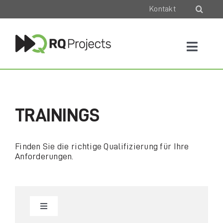
Skip
Kontakt
to
content
Toggle
Naviga
Trainings & Lehrgänge
Consulting & Coaching
TRAININGS
Best Practice
Finden Sie die richtige Qualifizierung für Ihre
Anforderungen.
Über Uns
Toggle
Navigation