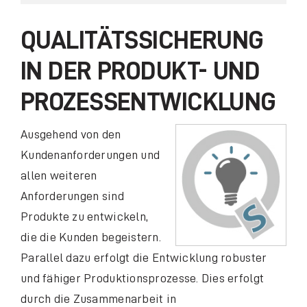
Alle Trainings und Lehrgänge
QUALITÄTSSICHERUNG
IN DER PRODUKT- UND
Zertifizierte Lehrgänge
PROZESSENTWICKLUNG
TeSTudio®
A
usgehend von den
Kundenanforderungen und
Inhouse-Qualifizierung
allen weiteren
Anforderungen sind
Transfer des Gelernten in die Praxis
Produkte zu entwickeln,
die die Kunden begeistern.
Parallel dazu erfolgt die Entwicklung robuster
und fähiger Produktionsprozesse. Dies erfolgt
durch die Zusammenarbeit in